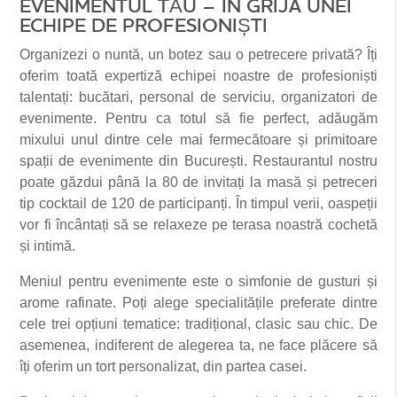
EVENIMENTUL TĂU – ÎN GRIJA UNEI
ECHIPE DE PROFESIONIȘTI
Organizezi o nuntă, un botez sau o petrecere privată? Îți
oferim toată expertiză echipei noastre de profesioniști
talentați: bucătari, personal de serviciu, organizatori de
evenimente. Pentru ca totul să fie perfect, adăugăm
mixului unul dintre cele mai fermecătoare și primitoare
spații de evenimente din București. Restaurantul nostru
poate găzdui până la 80 de invitați la masă și petreceri
tip cocktail de 120 de participanți. În timpul verii, oaspeții
vor fi încântați să se relaxeze pe terasa noastră cochetă
și intimă.
Meniul pentru evenimente este o simfonie de gusturi și
arome rafinate. Poți alege specialitățile preferate dintre
cele trei opțiuni tematice: tradițional, clasic sau chic. De
asemenea, indiferent de alegerea ta, ne face plăcere să
îți oferim un tort personalizat, din partea casei.