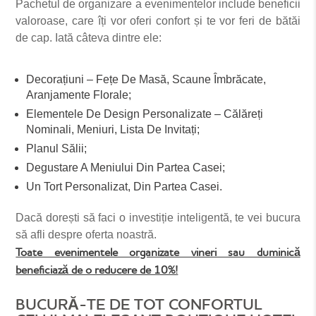
Pachetul de organizare a evenimentelor include beneficii
valoroase, care îți vor oferi confort și te vor feri de bătăi
de cap. Iată câteva dintre ele:
Decorațiuni – Fețe De Masă, Scaune Îmbrăcate,
Aranjamente Florale;
Elementele De Design Personalizate – Călăreți
Nominali, Meniuri, Lista De Invitați;
Planul Sălii;
Degustare A Meniului Din Partea Casei;
Un Tort Personalizat, Din Partea Casei.
Dacă dorești să faci o investiție inteligentă, te vei bucura
să afli despre oferta noastră.
Toate evenimentele organizate vineri sau duminică
beneficiază de o reducere de 10%!
BUCURĂ-TE DE TOT CONFORTUL