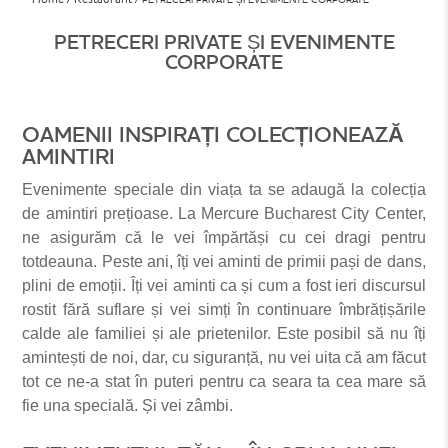
PETRECERI PRIVATE ȘI EVENIMENTE
CORPORATE
OAMENII INSPIRAȚI COLECȚIONEAZĂ
AMINTIRI
Evenimente speciale din viața ta se adaugă la colecția
de amintiri prețioase. La Mercure Bucharest City Center,
ne asigurăm că le vei împărtăși cu cei dragi pentru
totdeauna. Peste ani, îți vei aminti de primii pași de dans,
plini de emoții. Îți vei aminti ca și cum a fost ieri discursul
rostit fără suflare și vei simți în continuare îmbrățișările
calde ale familiei și ale prietenilor. Este posibil să nu îți
amintești de noi, dar, cu siguranță, nu vei uita că am făcut
tot ce ne-a stat în puteri pentru ca seara ta cea mare să
fie una specială. Și vei zâmbi.