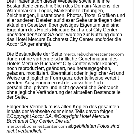
Die Präsentation dieser Webseite sowie alle ihre
Bestandteile einschließlich des Domain-Namens, der
Warenmarken, Logos, Markenbezeichnungen,
Zeichnungen, Illustrationen, Photos, Texte, Grafiken und
aller anderen Dateien auf dieser Seite unterliegen den
aktuellen Gesetzen über geistiges Eigentum und sind
Eigentum des Hotels Mercure Bucharest City Center
und/oder der Accor SA oder wurden zur Nutzung durch
das Hotel Mercure Bucharest City Center und/oder die
Accor SA genehmigt.
mercurebucharestcenter.com
Die Bestandteile der Seite
dürfen ohne vorherige schriftliche Genehmigung des
Hotels Mercure Bucharest City Center weder kopiert,
noch reproduziert, geändert, neu herausgegeben,
geladen, modifiziert, übermittelt oder in jeglicher Art und
Weise und jeglicher Form ganz oder teilweise verteilt
werden. Ausgenommen ist der ausschließlich
persönliche, private und nicht-gewerbliche Gebrauch
ohne jegliche Veränderung der aktuellen Bestandteile
der Seite..
Folgender Vermerk muss allen Kopien des gesamten
Inhalts der Webseite oder eines Teils davon folgen: "
©
Copyright Accor SA.
©Copyright
Hotel Mercure
Bucharest City Center.
Die auf
mercurebucharestcenter.com
abgebildeten Fotos sind
nicht verbindlich.
"