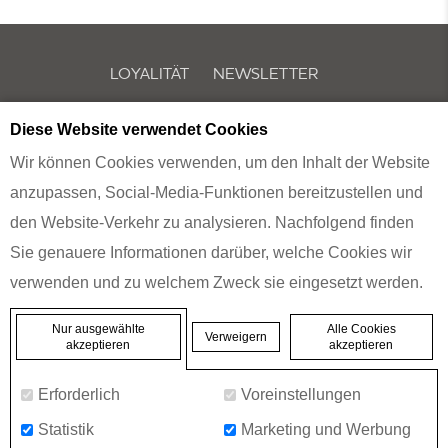
LOYALITÄT
NEWSLETTER
Diese Website verwendet Cookies
COOKIE-RICHTLINIE & EINSTELLUNGEN
PRIVACY
Wir können Cookies verwenden, um den Inhalt der Website
anzupassen, Social-Media-Funktionen bereitzustellen und
den Website-Verkehr zu analysieren. Nachfolgend finden
MERCURE
BUCHAREST CITY CENTER
Sie genauere Informationen darüber, welche Cookies wir
verwenden und zu welchem Zweck sie eingesetzt werden.
15 17 17A George Enescu Street, 10302 Bucharest, Romania
Telefon:
+40 37 242 6000
- Fax:
+40 37 242 6001
Alle Cookies
Nur ausgewählte
Verweigern
akzeptieren
akzeptieren
© 2026 Mercure |
Seitenverzeichnis
|
Kontaktiere uns
|
Karriere
|
Impressum
Erforderlich
Voreinstellungen
|
Website Design
Statistik
Marketing und Werbung