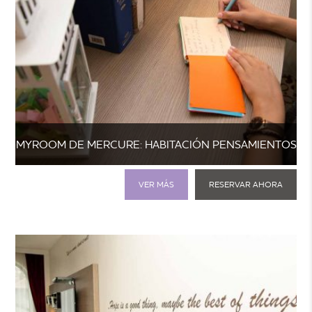
MYROOM DE MERCURE: HABITACIÓN PENSAMIENTOS
POSITIVOS
VER MÁS
RESERVAR AHORA